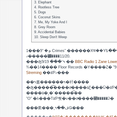
3. Elephant
4. Rootless Tree
5. Dogs
6. Coconut Skins
7. Me, My Yoke And I
8. Grey Room
9. Accidental Babies
10. Sleep Don't Weep
1���ܤ� "9 Crimes" ������Хफ��Υե������ȥ��󥰥�ˤʤ�
ޤ�����꡼����11/20.
���ʤߤ˺��� 9/19 ��
BBC Radio 1 Zane Lowe
¾��14���� Floor Records �Υ����Ȥ� "9 
Streming
��äƤޤ���
��ߤ롦������ߤ�衦����
�ʤ�����͡����οͤ����äƸ���Ū�ä
����ä�¸�ߴ������͡�
"O" �λ���ΤäƤ뤳�ν��οͤ����⹥�����ʡ�
���衢���˳ڤ��ߤǤ���