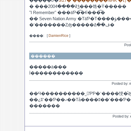
�����ơ�
9/27�ʿ��������NHK �饤�
� ���ߥ����2004ǯ���饹�Ȳ�����
"I Remember" ���äƤ�͡�ɬİ���͡�
�� Seven Nation Army �ΤäƤ�Τ����ؤ��������Υ��С��
�ʹ�������Ȥʤ�����ڤ��ߡ�
����:
[
DamienRice
]
Pos
������
�����ä���
İ������������
Posted by:
��Ϥ����������˽񤤤ƤƤ�˺����㤦�ͤ
��¿ʬ˺��Ƥ��ޤ��Τǡ����ʬ��ʹ���Ƥ����Ƥ������
�������
Posted by: