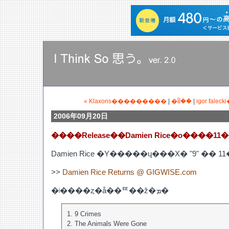
�Τ�Ӥ꤭�餯�ˤƤ��ȡ��ˡ�
« Klaxons���������
|
�ᥤ��
|
igor fal
2006年09月20日
����Release��Damien Rice�ο����11
Damien Rice �Υ�����ɥ���Х� "9" �� 
>>
Damien Rice Returns @ GIGWISE.com
�ʲ����ȥ�å��ꥹ��ž�ܡ�
1. 9 Crimes
2. The Animals Were Gone