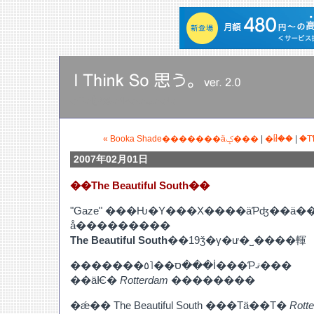
�Τ�Ӥ꤭�餯�ˤƤ��ȡ��ˡ�
« Booka Shade�������äݤ���
|
�ᥤ��
|
�Τ
2007年02月01日
��The Beautiful South��
"Gaze" ���Ƕ�Υ���Х����äƤʤ��ä
å���������
The Beautiful South
��19ǯ�γ�ư�˽����䡣
�������ס��˥٥���İ���Ƥޤ���
��äѤ�
Rotterdam
��������
�ǽ�� The Beautiful South ���Τä��Τ�
Rott