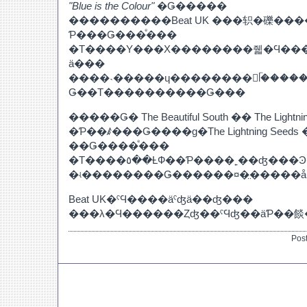
"Blue is the Colour"
�Ǥ�����
����������Beat UK ���轵�礫��
Ƥ���Ǥ���ͤ���
�Τ����Υ���Х��������줿�Ϥ���
ä���
����˴�����ɥ��������󡦥ᥬ�����
Ǥ��Τ����������Ǥ���
�����Ǥ� The Beautiful South �� The Light
�Ƥ��ꤹ���Ǥ����ɡ�The Lightning See
��Ǥ����ͤ���
�Τ����٥��ȽФ��Ƥ����˿��ʤ���Ͽ����Ƥ����褦
�ʵ��������Ǥ������¤�̤�����
Beat UK�ˤϤ����äˤʤä��ʤ���
���λ�Ϥ������Ȥʤ��ˤϤʤ��äƤ��
Pos