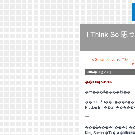
�Τ�Ӥ꤭�餯�ˤƤ��ȡ��ˡ�
« Sufjan Stevens / "Greet
Be
2004年11月23日
��King Seven
�ʥ���å����䴰��
��2006ǯ9��1���ɵ�
Hidden EP ��äƤ���
***
���å����ϥ���饤�
King Seven �Τޤ���꡼������Ƥ��ʤ����� "Where Are You When I Sleep" ����߹