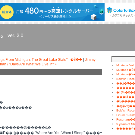
ings From Michigan: The Great Lake State"
|
�ᥤ��
|
Jimmy
han / "Days Are What We Live In" »
Muxtape Vol.
Muxtape�
Muxtape�ʼ¤
Boltfish Rec
��ǯ�Ϥ�
������
�ԤƤг�ϩ�
���䤹��
��
����ä���ä���
Liquid / Past
Resonan
5 years of St
��ʹ�����饸�����ȡ�
�����Ϥ