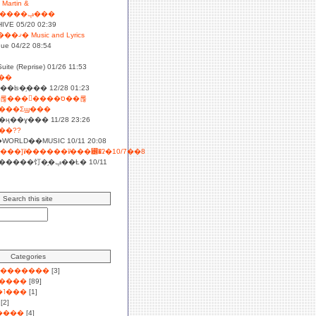
 Martin &
Wood���������ݡ���
HIVE 05/20 02:39
��֥��󥰤��Ǥ���ޤ� Music and Lyrics
que 04/22 08:54
uite (Reprise) 01/26 11:53
���
ο���ʪ�֥��� 12/28 01:23
����Σϣ���
�ң��ɣ��� 11/28 23:26
M'06��ݡ���??
WORLD��MUSIC 10/11 20:08
[�ե�����ݡ���]ī̸������ī̸���꡼�ʡ�10/7��8
��饤�֥�ݡ��Ƚ� 10/11
Search this site
Categories
11 ��������
[3]
����
[89]
�˥���
[1]
[2]
����
[4]