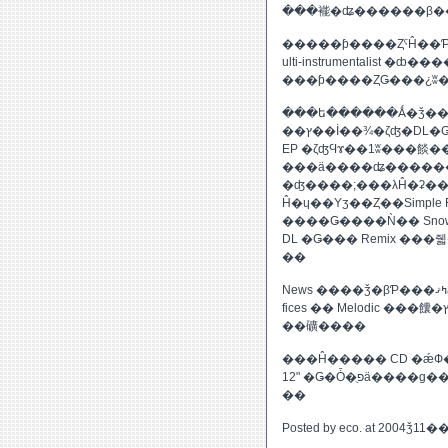
���褦�ʥ������β�
�����ƥ����ȤˤĤ��Ƥξܤ������Ȥ��ޤ��褯�狼��ʤ�������ɡ
ulti-instrumentalist �ȸ����Ƥ��
���ƥ����ȤǤ���¿ʬ
���ե������Ǻ�ǯ��꡼����
EP �ζʤϤɤ��1ʬ���餤����ʹ
���ä����ʥ������
�ʤ����;���λĤ�ʡ
Ĥ�ɥ��Υӡ��Ȥ��Simpl
DL �Ǥ��� Remix ���줿�ʤ�ʤޤ�����ʹ���Ƥʤ����
��
News ����ǯ�βƤ���ߤޤäƤ��Ǥ��������λ��� News �Ǥϡ�City Centre Of
fices �� Melodic ���饢�ץ��������褿�äƽ񤤤Ƥ��뤱�ɤ��θ�ɡ��ʤä��ΤǤ
��礦����
���Ĥ����� CD �ǽ
12" �Ǥ�Ȱ�ֻפä����ɡ��ɤ��Υ���åפ⤵��äȸ��������ǤϺ߸˥ʥ��äݤ�
��
Posted by eco. at 2004ǯ11