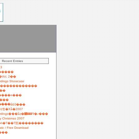
Recent Entries
 3
򸡺�����
�Vol. 2��
ordings Showcase
�������������
��
����¤���
���
�ե��������åסʡ���
�ʤ�Ȥʤ��ץ쥤�Хå�2007
Boltfish Recordings���ͥåȥ�꡼���Ϥ�ޤ���
ry Christmas 2007
t��λ�Τ��Τ餻��������
atic / Free Download
���