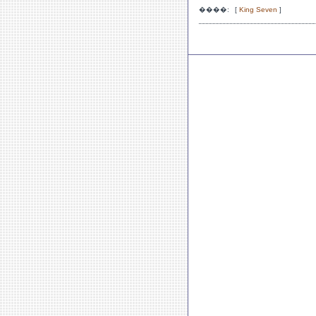
����:
[
King Seven
]