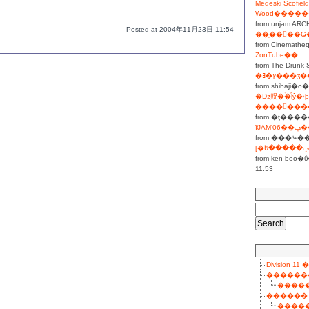
Medeski Scofield
from unjam ARC
Posted at 2004年11月23日 11:54
from Cinemathe
ZonTube��
from The Drunk S
�ץ�ߥ���ӡ
from shibaji�
�ǲ贶�ۡ�ͭĺŷ�ۥƥ롢���󡦥����ס��롢
����󥰥��
from �ţ����
ī̸JA
from ���⤷��
from ken-boo�ΰ���
11:53
Division 
������
����
������
����