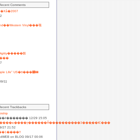
Recent Comments
�Ȥʤ��ץ쥤�Хå�2007
2
nd��Western Vinyl���顼
Digitty�����餤
���
7
Magnet "The Simple Life" US�פ���꡼��
9/11
Recent Trackbacks
irship
��ꤹ������� 12/29 15:05
�֥�����ɡ�����ѥ����ץ������Ĥ����������3���֤��Ѥ���
9/27 21:52
�1�̤���!!
edWEB on BLOG 09/17 00:06