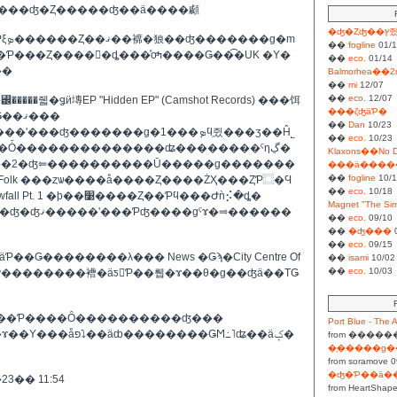
���ʤ�Ȥ�����ʤ��ä����顣
�ʤ
�m
��
fogline
01/1
�Ȥ����򸫤�ȡ���ͤοͤߤ����Ǥ��͡�UK �Υ�
��
eco.
01/14
��
Balmorhea��2
��
mi
12/07
��
eco.
12/07
�줿�ǥӥ塼EP "Hidden EP" (Camshot Records) ���饵
���ζʤäƤ�
��ץ��İ��¾�ζʤ�DL�Ǥ��ޤ���
��
Dan
10/23
���ʤ�������ɡ�1���ܤϥ֥쥤���ӡ��Ĥ˾
��
eco.
10/23
Ȱ��������������ʥ��������ˤηڲ�
Klaxons��No 
���2�ʤ⥢����������Ū�����ɡ�������
���ä����
��
fogline
10/1
e Folk ���ȥѡ����å����Ȥ����ŻҲ���ȤƤ⿴�Ϥ
��
eco.
10/18
����Ǥ����Ǹ�� Snowfall Pt. 1 �ϸ��׹����Ȥ��Ƥϥ���Ժǹ⡪�ȡ�
ɡˤɤ�⥤������
��
eco.
09/10
��
�ʤ���
0
��
eco.
09/15
��
isami
10/02
��
eco.
10/03
Ф��Ƥ����Ȏ����������ʤ���
Port Blue - The A
from �����
from soramove 0
�ʤ�Ƥ��ä��
��23�� 11:54
from HeartShap